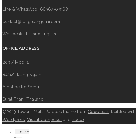
Line & WhatsApp +66967707968
contact@rungruangchai.com
We speak Thai and English
OFFICE ADDRESS
209 / Moo 3.
84140 Taling Ngam
Amphoe Ko Samui
Surat Thani, Thailand
@2019 Tower - Multi-Purpose theme from
Code-less
, builded with
Wordpress
,
Visual Composer
and
Redux
English