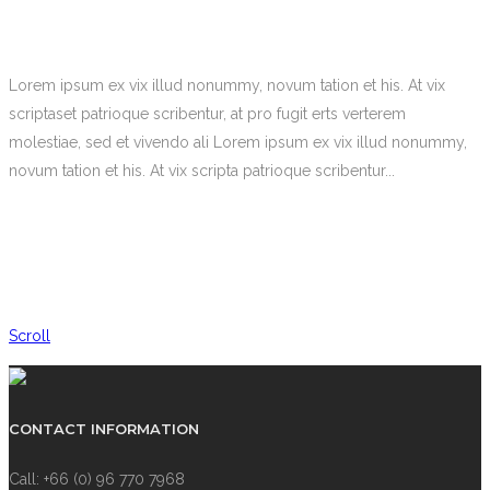
Lorem ipsum ex vix illud nonummy, novum tation et his. At vix
scriptaset patrioque scribentur, at pro fugit erts verterem
molestiae, sed et vivendo ali Lorem ipsum ex vix illud nonummy,
novum tation et his. At vix scripta patrioque scribentur...
Scroll
CONTACT INFORMATION
Call: +66 (0) 96 770 7968