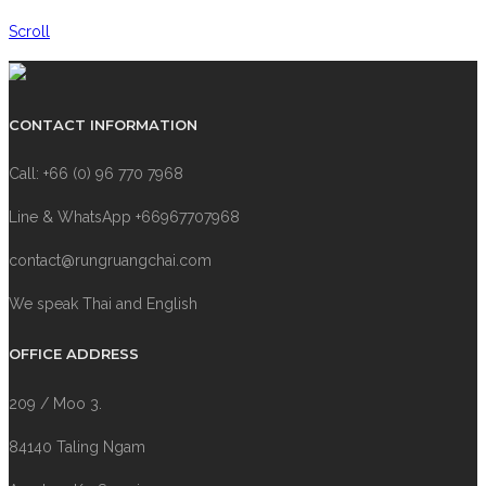
Scroll
CONTACT INFORMATION
Call: +66 (0) 96 770 7968
Line & WhatsApp +66967707968
contact@rungruangchai.com
We speak Thai and English
OFFICE ADDRESS
209 / Moo 3.
84140 Taling Ngam