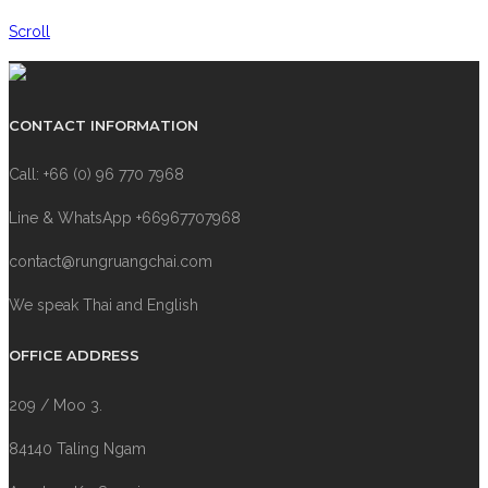
Scroll
CONTACT INFORMATION
Call: +66 (0) 96 770 7968
Line & WhatsApp +66967707968
contact@rungruangchai.com
We speak Thai and English
OFFICE ADDRESS
209 / Moo 3.
84140 Taling Ngam