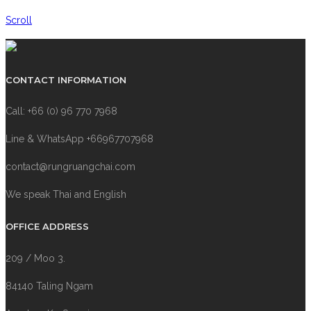
Scroll
CONTACT INFORMATION
Call: +66 (0) 96 770 7968
Line & WhatsApp +66967707968
contact@rungruangchai.com
We speak Thai and English
OFFICE ADDRESS
209 / Moo 3.
84140 Taling Ngam